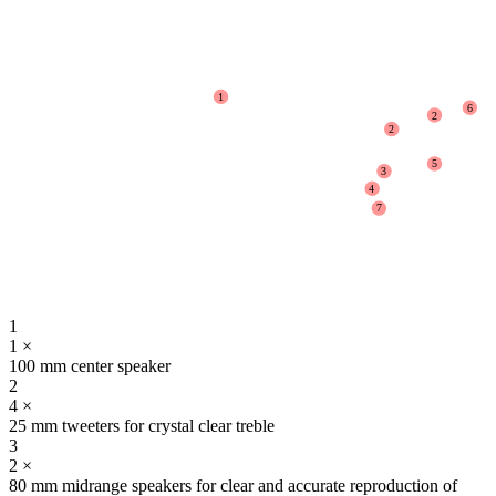
1
6
2
2
5
3
4
7
1
1 ×
100 mm center speaker
2
4 ×
25 mm tweeters for crystal clear treble
3
2 ×
80 mm midrange speakers for clear and accurate reproduction of