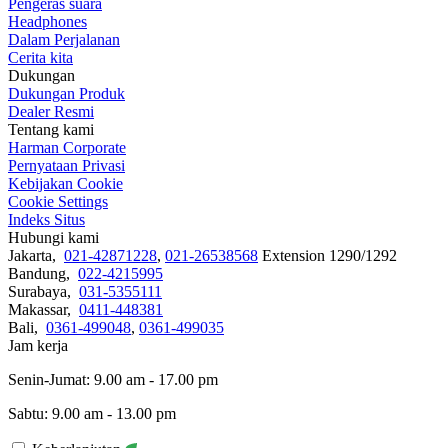
Pengeras suara
Headphones
Dalam Perjalanan
Cerita kita
Dukungan
Dukungan Produk
Dealer Resmi
Tentang kami
Harman Corporate
Pernyataan Privasi
Kebijakan Cookie
Cookie Settings
Indeks Situs
Hubungi kami
Jakarta,
021-42871228
,
021-26538568
Extension 1290/1292
Bandung,
022-4215995
Surabaya,
031-5355111
Makassar,
0411-448381
Bali,
0361-499048
,
0361-499035
Jam kerja
Senin-Jumat: 9.00 am - 17.00 pm
Sabtu: 9.00 am - 13.00 pm