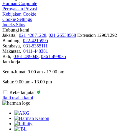
Harman Corporate
Pernyataan Privasi
Kebijakan Cookie
Cookie Settings
Indeks Situs
Hubungi kami
Jakarta,
021-42871228
,
021-26538568
Extension 1290/1292
Bandung,
022-4215995
Surabaya,
031-5355111
Makassar,
0411-448381
Bali,
0361-499048
,
0361-499035
Jam kerja
Senin-Jumat: 9.00 am - 17.00 pm
Sabtu: 9.00 am - 13.00 pm
Keberlanjutan
Ikuti usaha kami