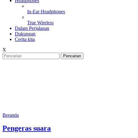
Headphones
In-Ear Headphones
True Wireless
Dalam Perjalanan
Dukungan
Cerita kita
X
Pencarian
Soundbars
Soundbar Harman Kardon memberikan definisi baru terhadap
Home Entertainment dengan desain yang hemat-ruang dan suara
yang dapat menggapai seluruh sudut ruang. Temukan soundbar
terbaik untuk HDTV Anda.
Beranda
Pengeras suara