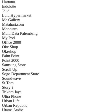
Hartono
Indolotte
Jd.id
Lulu Hypermarket
Me Gallery
Matahari.com
Monotaro
Multi Data Palembang
My Pod
Office 2000
Oke Shop
Okeshop
Palm Point
Point 2000
Samsung Store
Scroll Up
Sogo Department Store
Soundwave
St Tom
Story-i
Trikom Jaya
Ultra Phone
Urban Life
Urban Republic
Utama Audio