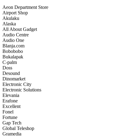
Aeon Department Store
Airport Shop
Akulaku
Alaska
All About Gadget
Audio Centre
Audio One
Blanja.com
Bobobobo
Bukalapak
C-palm
Doss
Desound
Dinomarket
Electronic City
Electronic Solutions
Elevania
Erafone
Excellent
Fonel
Fortune
Gap Tech
Global Teleshop
Gramedia