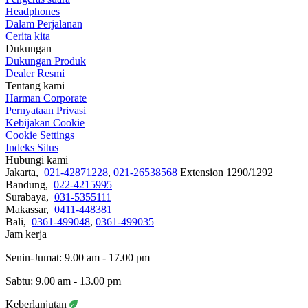
Headphones
Dalam Perjalanan
Cerita kita
Dukungan
Dukungan Produk
Dealer Resmi
Tentang kami
Harman Corporate
Pernyataan Privasi
Kebijakan Cookie
Cookie Settings
Indeks Situs
Hubungi kami
Jakarta,
021-42871228
,
021-26538568
Extension 1290/1292
Bandung,
022-4215995
Surabaya,
031-5355111
Makassar,
0411-448381
Bali,
0361-499048
,
0361-499035
Jam kerja
Senin-Jumat: 9.00 am - 17.00 pm
Sabtu: 9.00 am - 13.00 pm
Keberlanjutan