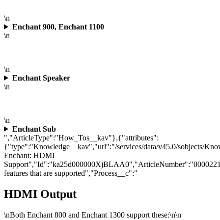
\n
Enchant 900, Enchant 1100
\n
\n
Enchant Speaker
\n
\n
Enchant Sub
","ArticleType":"How_Tos__kav"},{"attributes":
{"type":"Knowledge__kav","url":"/services/data/v45.0/sobjects
Enchant: HDMI
Support","Id":"ka25d000000XjBLAA0","ArticleNumber":"000022
features that are supported","Process__c":"
HDMI Output
\n
Both Enchant 800 and Enchant 1300 support these:
\n\n