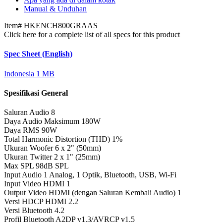
Manual & Unduhan
Item#
HKENCH800GRAAS
Click here for a complete list of all specs for this product
Spec Sheet (English)
Indonesia
1 MB
Spesifikasi General
Saluran Audio
8
Daya Audio Maksimum
180W
Daya RMS
90W
Total Harmonic Distortion (THD)
1%
Ukuran Woofer
6 x 2" (50mm)
Ukuran Twitter
2 x 1" (25mm)
Max SPL
98dB SPL
Input Audio
1 Analog, 1 Optik, Bluetooth, USB, Wi-Fi
Input Video HDMI
1
Output Video HDMI (dengan Saluran Kembali Audio)
1
Versi HDCP HDMI
2.2
Versi Bluetooth
4.2
Profil Bluetooth
A2DP v1.3/AVRCP v1.5