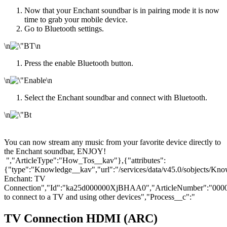
Now that your Enchant soundbar is in pairing mode it is now
time to grab your mobile device.
Go to Bluetooth settings.
\n
\n
Press the enable Bluetooth button.
\n
\n
Select the Enchant soundbar and connect with Bluetooth.
\n
You can now stream any music from your favorite device directly to
the Enchant soundbar, ENJOY!
","ArticleType":"How_Tos__kav"},{"attributes":
{"type":"Knowledge__kav","url":"/services/data/v45.0/sobjects
Enchant: TV
Connection","Id":"ka25d000000XjBHAA0","ArticleNumber":"000
to connect to a TV and using other devices","Process__c":"
TV Connection HDMI (ARC)