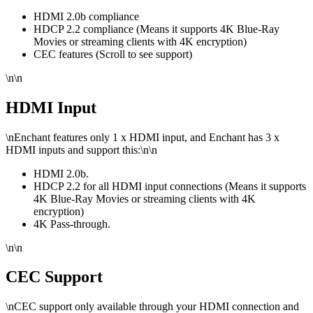
HDMI 2.0b compliance
HDCP 2.2 compliance (Means it supports 4K Blue-Ray
Movies or streaming clients with 4K encryption)
CEC features (Scroll to see support)
\n\n
HDMI Input
\n
Enchant features only 1 x HDMI input, and Enchant has 3 x
HDMI inputs and support this:
\n\n
HDMI 2.0b.
HDCP 2.2 for all HDMI input connections (Means it supports
4K Blue-Ray Movies or streaming clients with 4K
encryption)
4K Pass-through.
\n\n
CEC Support
\n
CEC support only available through your HDMI connection and