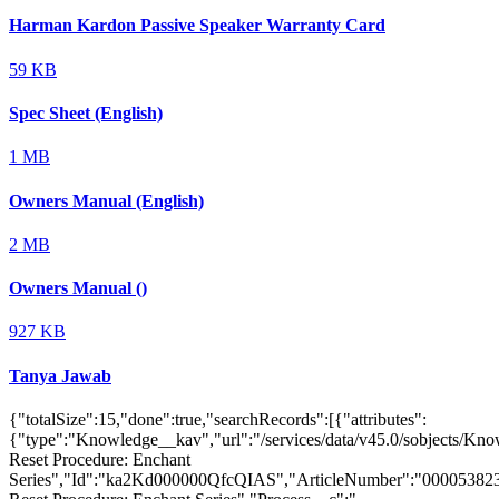
Harman Kardon Passive Speaker Warranty Card
59 KB
Spec Sheet (English)
1 MB
Owners Manual (English)
2 MB
Owners Manual ()
927 KB
Tanya Jawab
{"totalSize":15,"done":true,"searchRecords":[{"attributes":
{"type":"Knowledge__kav","url":"/services/data/v45.0/sobjects/
Reset Procedure: Enchant
Series","Id":"ka2Kd000000QfcQIAS","ArticleNumber":"000053823