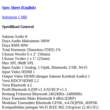
Spec Sheet (English)
Indonesia
1 MB
Spesifikasi General
Saluran Audio
8
Daya Audio Maksimum
180W
Daya RMS
90W
Total Harmonic Distortion (THD)
1%
Ukuran Woofer
6 x 2" (50mm)
Ukuran Twitter
2 x 1" (25mm)
Max SPL
98dB SPL
Input Audio
1 Analog, 1 Optik, Bluetooth, USB, Wi-Fi
Input Video HDMI
1
Output Video HDMI (dengan Saluran Kembali Audio)
1
Versi HDCP HDMI
2.2
Versi Bluetooth
4.2
Profil Bluetooth
A2DP v1.3/AVRCP v1.5
Rentang Frekuensi Bluetooth
2402MHz–2480MHz
Daya Transmisi Maks Bluetooth
9 dBm (EIRP)
Modulasi Transmitter Bluetooth
GFSK, π/4 DQPSK, 8DPSK
Kompatibilitas jaringan Wi-Fi
IEEE 802.11b/g/n/ac (2.4G/5G)