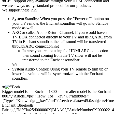
\n
CEC support only available through your HDMI connection and
we are always using standard protocol for our products.
We support these:
\n\n
System Standby: When you press the "Power off" button on
your TV remote, the Enchant soundbar will go into Standby
mode as well.
ARC or called Audio Return Channel: If you would have a
TV BOX connected directly to your TV and using ARC from
TV to Enchant soundbar, then all sound will be transferred
through ARC connection.
\n\t
In case you are not using the HDMI ARC connection
then sound coming from the TV show will not be
transferred to the Enchant soundbar.
\n\t
System Audio Control: Using your TV remote to turn up or
lower the volume will be synchronized with the Enchant
soundbar.
\n
Bigger model is the Enchant 1300 and smaller model is the Enchant
800.
","ArticleType":"How_Tos__kav"},{"attributes":
{"type":"Knowledge__kav","url":"/services/data/v45.0/sobjects/
Enchant: Bluetooth
Pairing","Id":"ka25d000000XjBIAA0","ArticleNumber":"0000221