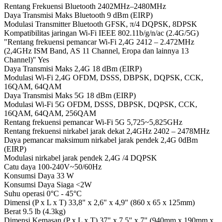
Rentang Frekuensi Bluetooth
2402MHz–2480MHz
Daya Transmisi Maks Bluetooth
9 dBm (EIRP)
Modulasi Transmitter Bluetooth
GFSK, π/4 DQPSK, 8DPSK
Kompatibilitas jaringan Wi-Fi
IEEE 802.11b/g/n/ac (2.4G/5G)
"Rentang frekuensi pemancar Wi-Fi 2,4G
2412 – 2.472MHz
(2,4GHz ISM Band, AS 11 Channel, Eropa dan lainnya 13
Channel)"
Yes
Daya Transmisi Maks 2,4G
18 dBm (EIRP)
Modulasi Wi-Fi 2,4G
OFDM, DSSS, DBPSK, DQPSK, CCK,
16QAM, 64QAM
Daya Transmisi Maks 5G
18 dBm (EIRP)
Modulasi Wi-Fi 5G
OFDM, DSSS, DBPSK, DQPSK, CCK,
16QAM, 64QAM, 256QAM
Rentang frekuensi pemancar Wi-Fi 5G
5,725~5,825GHz
Rentang frekuensi nirkabel jarak dekat 2,4GHz
2402 – 2478MHz
Daya pemancar maksimum nirkabel jarak pendek 2,4G
0dBm
(EIRP)
Modulasi nirkabel jarak pendek 2,4G
/4 DQPSK
Catu daya
100-240V~50/60Hz
Konsumsi Daya
33 W
Konsumsi Daya Siaga
<2W
Suhu operasi
0°C - 45°C
Dimensi (P x L x T)
33,8" x 2,6" x 4,9" (860 x 65 x 125mm)
Berat
9.5 lb (4.3kg)
Dimensi Kemasan (P x L x T)
37" x 7,5" x 7" (940mm x 190mm x