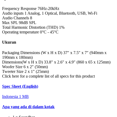
Frequency Response
76Hz-20kHz
Audio inputs
1 Analog, 1 Optical, Bluetooth, USB, Wi-Fi
Audio Channels
8
Max SPL
98dB SPL
Total Harmonic Distortion (THD)
1%
Operating temperature
0°C - 45°C
Ukuran
Packaging Dimensions (W x H x D)
37" x 7.5" x 7" (940mm x
190mm x 180mm)
Dimensions(W x H x D)
33.8" x 2.6" x 4.9" (860 x 65 x 125mm)
Woofer Size
6 x 2" (50mm)
Tweeter Size
2 x 1" (25mm)
Click here for a complete list of all specs for this product
Spec Sheet (English)
Indonesia
1 MB
Apa yang ada di dalam kotak