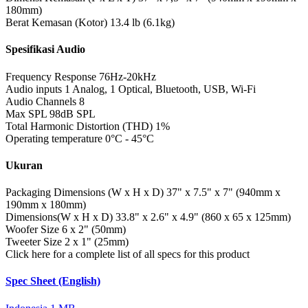
180mm)
Berat Kemasan (Kotor)
13.4 lb (6.1kg)
Spesifikasi Audio
Frequency Response
76Hz-20kHz
Audio inputs
1 Analog, 1 Optical, Bluetooth, USB, Wi-Fi
Audio Channels
8
Max SPL
98dB SPL
Total Harmonic Distortion (THD)
1%
Operating temperature
0°C - 45°C
Ukuran
Packaging Dimensions (W x H x D)
37" x 7.5" x 7" (940mm x
190mm x 180mm)
Dimensions(W x H x D)
33.8" x 2.6" x 4.9" (860 x 65 x 125mm)
Woofer Size
6 x 2" (50mm)
Tweeter Size
2 x 1" (25mm)
Click here for a complete list of all specs for this product
Spec Sheet (English)