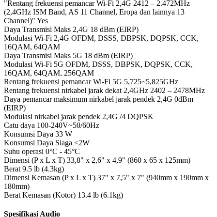
"Rentang frekuensi pemancar Wi-Fi 2,4G
2412 – 2.472MHz
(2,4GHz ISM Band, AS 11 Channel, Eropa dan lainnya 13
Channel)"
Yes
Daya Transmisi Maks 2,4G
18 dBm (EIRP)
Modulasi Wi-Fi 2,4G
OFDM, DSSS, DBPSK, DQPSK, CCK,
16QAM, 64QAM
Daya Transmisi Maks 5G
18 dBm (EIRP)
Modulasi Wi-Fi 5G
OFDM, DSSS, DBPSK, DQPSK, CCK,
16QAM, 64QAM, 256QAM
Rentang frekuensi pemancar Wi-Fi 5G
5,725~5,825GHz
Rentang frekuensi nirkabel jarak dekat 2,4GHz
2402 – 2478MHz
Daya pemancar maksimum nirkabel jarak pendek 2,4G
0dBm
(EIRP)
Modulasi nirkabel jarak pendek 2,4G
/4 DQPSK
Catu daya
100-240V~50/60Hz
Konsumsi Daya
33 W
Konsumsi Daya Siaga
<2W
Suhu operasi
0°C - 45°C
Dimensi (P x L x T)
33,8" x 2,6" x 4,9" (860 x 65 x 125mm)
Berat
9.5 lb (4.3kg)
Dimensi Kemasan (P x L x T)
37" x 7,5" x 7" (940mm x 190mm x
180mm)
Berat Kemasan (Kotor)
13.4 lb (6.1kg)
Spesifikasi Audio