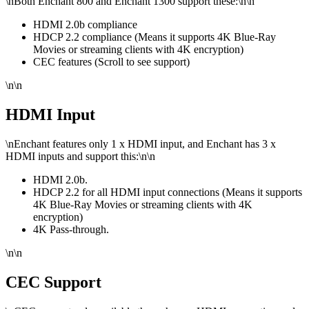
\n
Both Enchant 800 and Enchant 1300 support these:
\n\n
HDMI 2.0b compliance
HDCP 2.2 compliance (Means it supports 4K Blue-Ray
Movies or streaming clients with 4K encryption)
CEC features (Scroll to see support)
\n\n
HDMI Input
\n
Enchant features only 1 x HDMI input, and Enchant has 3 x
HDMI inputs and support this:
\n\n
HDMI 2.0b.
HDCP 2.2 for all HDMI input connections (Means it supports
4K Blue-Ray Movies or streaming clients with 4K
encryption)
4K Pass-through.
\n\n
CEC Support