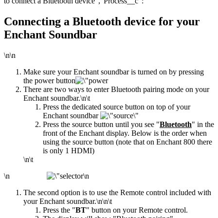
to connect a Bluetooth device","Process__c":"
Connecting a Bluetooth device for your
Enchant Soundbar
\n\n
Make sure your Enchant soundbar is turned on by pressing
the power button
There are two ways to enter Bluetooth pairing mode on your
Enchant soundbar.
\n\t
Press the dedicated source button on top of your
Enchant soundbar
Press the source button until you see "
Bluetooth
" in the
front of the Enchant display. Below is the order when
using the source button (note that on Enchant 800 there
is only 1 HDMI)
\n\t
\n
\n
The second option is to use the Remote control included with
your Enchant soundbar.
\n\n\t
Press the "
BT
" button on your Remote control.