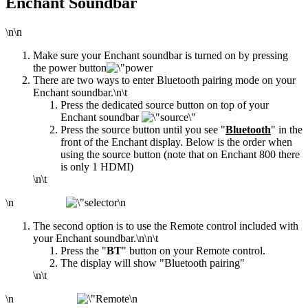
Enchant Soundbar
\n\n
Make sure your Enchant soundbar is turned on by pressing
the power button
There are two ways to enter Bluetooth pairing mode on your
Enchant soundbar.
\n\t
Press the dedicated source button on top of your
Enchant soundbar
Press the source button until you see "
Bluetooth
" in the
front of the Enchant display. Below is the order when
using the source button (note that on Enchant 800 there
is only 1 HDMI)
\n\t
\n
\n
The second option is to use the Remote control included with
your Enchant soundbar.
\n\n\t
Press the "
BT
" button on your Remote control.
The display will show "Bluetooth pairing"
\n\t
\n
\n