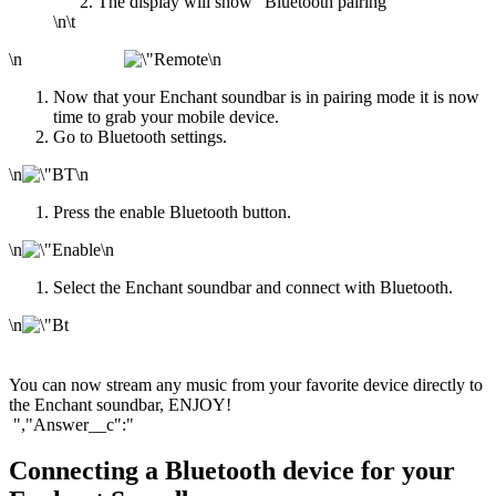
The display will show "Bluetooth pairing"
\n\t
\n
\n
Now that your Enchant soundbar is in pairing mode it is now
time to grab your mobile device.
Go to Bluetooth settings.
\n
\n
Press the enable Bluetooth button.
\n
\n
Select the Enchant soundbar and connect with Bluetooth.
\n
You can now stream any music from your favorite device directly to
the Enchant soundbar, ENJOY!
","Answer__c":"
Connecting a Bluetooth device for your