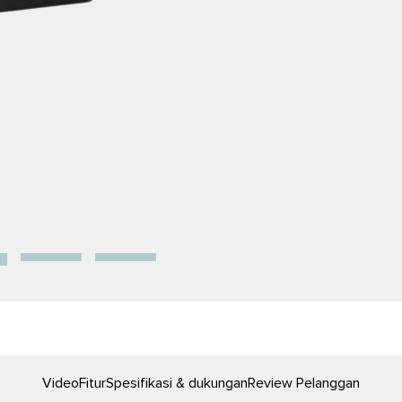
Video
Fitur
Spesifikasi & dukungan
Review Pelanggan