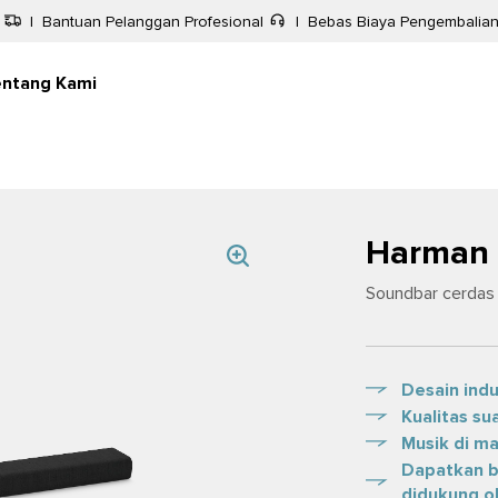
|
Bantuan Pelanggan Profesional
|
Bebas Biaya Pengembalia
entang Kami
Harman 
Soundbar cerdas 
Desain ind
Kualitas s
Musik di ma
Dapatkan b
didukung o