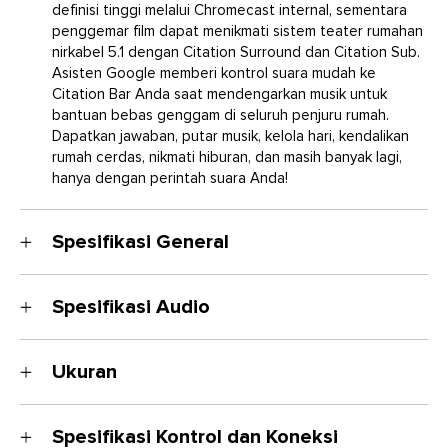
definisi tinggi melalui Chromecast internal, sementara
penggemar film dapat menikmati sistem teater rumahan
nirkabel 5.1 dengan Citation Surround dan Citation Sub.
Asisten Google memberi kontrol suara mudah ke
Citation Bar Anda saat mendengarkan musik untuk
bantuan bebas genggam di seluruh penjuru rumah.
Dapatkan jawaban, putar musik, kelola hari, kendalikan
rumah cerdas, nikmati hiburan, dan masih banyak lagi,
hanya dengan perintah suara Anda!
Spesifikasi General
Transduser
Spesifikasi Audio
3 x 20mm tweeter, 6 x (100 x 50) woofer racetrack
Daya output
Rasio sinyal dibanding derau
150W RMS
Ukuran
>80dB
Rasio sinyal dibanding derau
Daya output
>80 dB
Dimensi (P x T x L)
150W RMS
Catu Daya
Spesifikasi Kontrol dan Koneksi
1150 x 64 x 115mm (45” x 2.4” x 4.5”)
Transduser