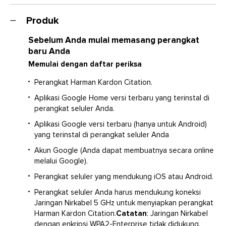
1150 x 64 x 115mm (45” x 2,4” x 4,5”)
Spec Sheet (English)
Berat: 4,1kg (9lb)
Produk
477 KB
Yes
Catatan
Sebelum Anda mulai memasang perangkat
Owners Manual
baru Anda
CITATION BAR dimaksudkan untuk digunakan pada
2 MB
musik streaming. Konsumen dapat mengalirkan audio
Memulai dengan daftar periksa
Bluetooth ke speaker. Konsumen dapat
Perangkat Harman Kardon Citation.
menghubungkan speaker mereka ke Jaringan Wi-Fi lokal
dan mengalirkan musik dengan Google Chromecast.
Aplikasi Google Home versi terbaru yang terinstal di
Selain itu, speaker tersebut akan bekerja dengan
perangkat seluler Anda.
Google Home. Produk ini dirancang untuk selalu siap
Aplikasi Google versi terbaru (hanya untuk Android)
dan aktif memutar musik saat dibutuhkan. Oleh karena
yang terinstal di perangkat seluler Anda
itu, koneksi Bluetooth dan Wi-Fi harus selalu aktif guna
memastikan pengoperasian yang tepat. CITATION BAR
Akun Google (Anda dapat membuatnya secara online
mematuhi undang-undang energi Uni Eropa. CITATION
melalui Google).
BAR akan memasuki mode tidur (siaga jaringan) setelah
Perangkat seluler yang mendukung iOS atau Android.
10 menit tanpa pengoperasian, setelah itu dapat
diaktifkan kembali melalui koneksi Bluetooth, Wi-Fi, atau
Perangkat seluler Anda harus mendukung koneksi
Ethernet.
Jaringan Nirkabel 5 GHz untuk menyiapkan perangkat
Harman Kardon Citation.
Catatan
: Jaringan Nirkabel
dengan enkripsi WPA2-Enterprise tidak didukung.