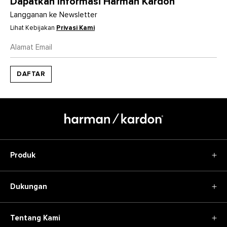
Dapatkan Informasi Harman Kardon
Langganan ke Newsletter
Lihat Kebijakan
Privasi Kami
DAFTAR
Produk
Speaker
Sale
Dukungan
Tentang Kami
Beli Produk Asli
Authorized Dealers
Tentang Kami