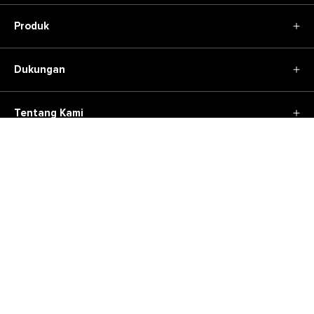
Produk
Speaker
Sale
Dukungan
Tentang Kami
Beli Produk Asli
Authorized Dealers
Tentang Kami
Kebijakan Pengiriman dan Pengembalian
Harman Corporate
Permintaan Garansi
Karir
Kontak Kami
Dukungan Produk
Kebijakan Privasi
+62 21 265 38580
Status Pesanan
Ketentuan Promosi
Email Kami
Our Brands
Ketentuan Penggunaan
Recycling
Ikuti Kami
Indeks Situs
English
Bahasa