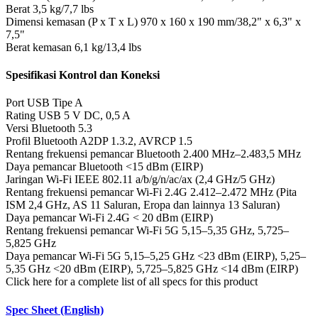
Berat
3,5 kg/7,7 lbs
Dimensi kemasan (P x T x L)
970 x 160 x 190 mm/38,2" x 6,3" x
7,5"
Berat kemasan
6,1 kg/13,4 lbs
Spesifikasi Kontrol dan Koneksi
Port USB
Tipe A
Rating USB
5 V DC, 0,5 A
Versi Bluetooth
5.3
Profil Bluetooth
A2DP 1.3.2, AVRCP 1.5
Rentang frekuensi pemancar Bluetooth
2.400 MHz–2.483,5 MHz
Daya pemancar Bluetooth
<15 dBm (EIRP)
Jaringan Wi-Fi
IEEE 802.11 a/b/g/n/ac/ax (2,4 GHz/5 GHz)
Rentang frekuensi pemancar Wi-Fi 2.4G
2.412–2.472 MHz (Pita
ISM 2,4 GHz, AS 11 Saluran, Eropa dan lainnya 13 Saluran)
Daya pemancar Wi-Fi 2.4G
< 20 dBm (EIRP)
Rentang frekuensi pemancar Wi-Fi 5G
5,15–5,35 GHz, 5,725–
5,825 GHz
Daya pemancar Wi-Fi 5G
5,15–5,25 GHz <23 dBm (EIRP), 5,25–
5,35 GHz <20 dBm (EIRP), 5,725–5,825 GHz <14 dBm (EIRP)
Click here for a complete list of all specs for this product
Spec Sheet (English)