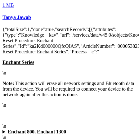
1 MB
Tanya Jawab
{"totalSize":1,"done":true,"searchRecords":[{"attributes":
{"type":"Knowledge__kav","url":"/services/data/v45.0/sobjects/
Reset Procedure: Enchant
Series","Id":"ka2Kd000000QfcQIAS","ArticleNumber":"000053823
Reset Procedure: Enchant Series","Process__c":"
Enchant Series
\n
Note:
This action will erase all network settings and Bluetooth data
from the device. You will be required to connect your device to the
network again after this action is done.
\n
\n
Enchant 800, Enchant 1300
\n