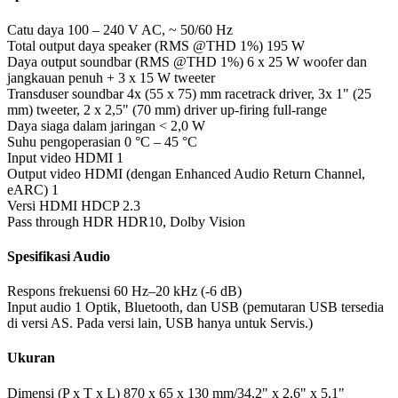
Catu daya
100 – 240 V AC, ~ 50/60 Hz
Total output daya speaker (RMS @THD 1%)
195 W
Daya output soundbar (RMS @THD 1%)
6 x 25 W woofer dan
jangkauan penuh + 3 x 15 W tweeter
Transduser soundbar
4x (55 x 75) mm racetrack driver, 3x 1" (25
mm) tweeter, 2 x 2,5" (70 mm) driver up-firing full-range
Daya siaga dalam jaringan
< 2,0 W
Suhu pengoperasian
0 °C – 45 °C
Input video HDMI
1
Output video HDMI (dengan Enhanced Audio Return Channel,
eARC)
1
Versi HDMI HDCP
2.3
Pass through HDR
HDR10, Dolby Vision
Spesifikasi Audio
Respons frekuensi
60 Hz–20 kHz (-6 dB)
Input audio
1 Optik, Bluetooth, dan USB (pemutaran USB tersedia
di versi AS. Pada versi lain, USB hanya untuk Servis.)
Ukuran
Dimensi (P x T x L)
870 x 65 x 130 mm/34,2" x 2,6" x 5,1"