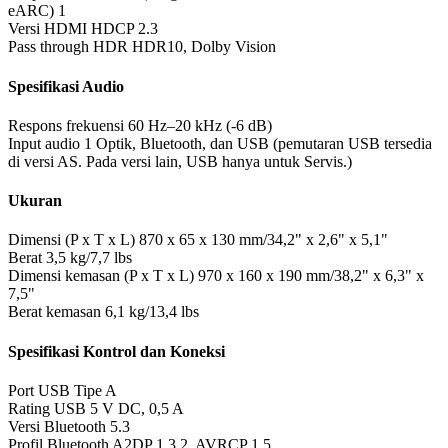
eARC)
1
Versi HDMI HDCP
2.3
Pass through HDR
HDR10, Dolby Vision
Spesifikasi Audio
Respons frekuensi
60 Hz–20 kHz (-6 dB)
Input audio
1 Optik, Bluetooth, dan USB (pemutaran USB tersedia
di versi AS. Pada versi lain, USB hanya untuk Servis.)
Ukuran
Dimensi (P x T x L)
870 x 65 x 130 mm/34,2" x 2,6" x 5,1"
Berat
3,5 kg/7,7 lbs
Dimensi kemasan (P x T x L)
970 x 160 x 190 mm/38,2" x 6,3" x
7,5"
Berat kemasan
6,1 kg/13,4 lbs
Spesifikasi Kontrol dan Koneksi
Port USB
Tipe A
Rating USB
5 V DC, 0,5 A
Versi Bluetooth
5.3
Profil Bluetooth
A2DP 1.3.2, AVRCP 1.5