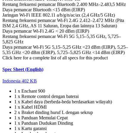
Rentang frekuensi pemancar Bluetooth
2.400 MHz–2.483,5 MHz
Daya pemancar Bluetooth
<15 dBm (EIRP)
Jaringan Wi-Fi
IEEE 802.11 a/b/g/n/ac/ax (2,4 GHz/5 GHz)
Rentang frekuensi pemancar Wi-Fi 2.4G
2.412–2.472 MHz (Pita
ISM 2,4 GHz, AS 11 Saluran, Eropa dan lainnya 13 Saluran)
Daya pemancar Wi-Fi 2.4G
< 20 dBm (EIRP)
Rentang frekuensi pemancar Wi-Fi 5G
5,15–5,35 GHz, 5,725–
5,825 GHz
Daya pemancar Wi-Fi 5G
5,15–5,25 GHz <23 dBm (EIRP), 5,25–
5,35 GHz <20 dBm (EIRP), 5,725–5,825 GHz <14 dBm (EIRP)
Click here for a complete list of all specs for this product
Spec Sheet (English)
Indonesia
402 KB
1 x Enchant 900
1 x Remote control dengan baterai
1 x Kabel daya (berbeda-beda berdasarkan wilayah)
1 x Kabel HDMI
2 x Braket dinding huruf L dengan sekrup
1 x Panduan Memulai Cepat
1 x Panduan Dudukan Dinding
1 x Kartu garansi