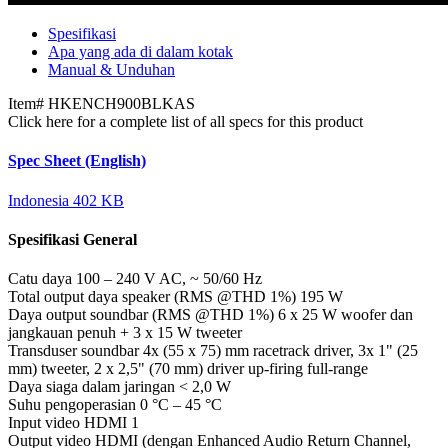
Spesifikasi
Apa yang ada di dalam kotak
Manual & Unduhan
Item#
HKENCH900BLKAS
Click here for a complete list of all specs for this product
Spec Sheet (English)
Indonesia
402 KB
Spesifikasi General
Catu daya
100 – 240 V AC, ~ 50/60 Hz
Total output daya speaker (RMS @THD 1%)
195 W
Daya output soundbar (RMS @THD 1%)
6 x 25 W woofer dan
jangkauan penuh + 3 x 15 W tweeter
Transduser soundbar
4x (55 x 75) mm racetrack driver, 3x 1" (25
mm) tweeter, 2 x 2,5" (70 mm) driver up-firing full-range
Daya siaga dalam jaringan
< 2,0 W
Suhu pengoperasian
0 °C – 45 °C
Input video HDMI
1
Output video HDMI (dengan Enhanced Audio Return Channel,